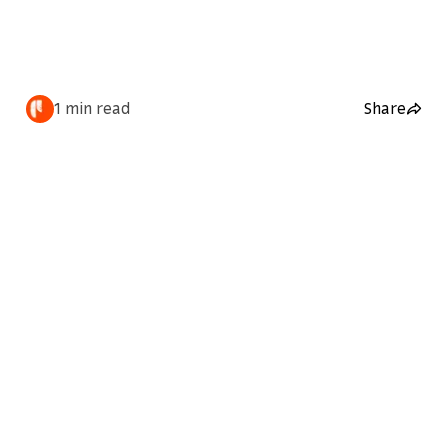
1 min read
Share
Home
Tags
červenec 2, 2026
cesta z prahy do frýdku-místku